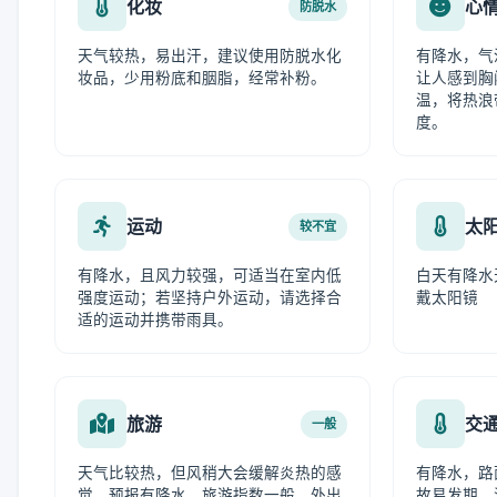
化妆
心
防脱水
天气较热，易出汗，建议使用防脱水化
有降水，气
妆品，少用粉底和胭脂，经常补粉。
让人感到胸
温，将热浪
度。
运动
太
较不宜
有降水，且风力较强，可适当在室内低
白天有降水
强度运动；若坚持户外运动，请选择合
戴太阳镜
适的运动并携带雨具。
旅游
交
一般
天气比较热，但风稍大会缓解炎热的感
有降水，路
觉，预报有降水，旅游指数一般，外出
故易发期，