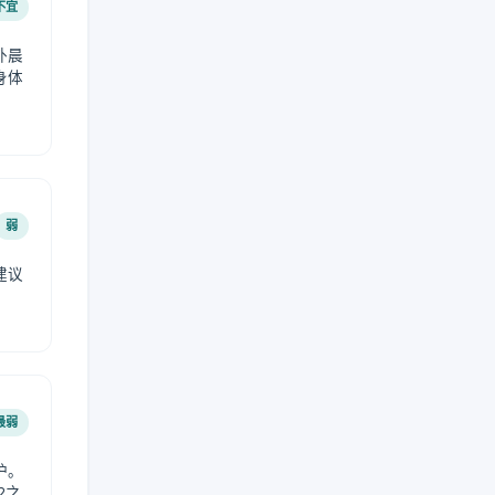
不宜
外晨
身体
弱
建议
。
最弱
护。
2之