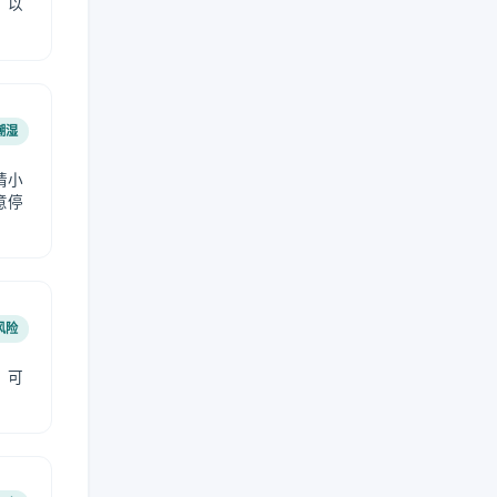
，以
潮湿
请小
意停
风险
，可