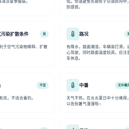
等清凉夏季服装。
低。但请避免长期处于空调房间中
防感冒。
气污染扩散条件
路况
良
利于空气污染物稀释、扩散
有降水，路面潮湿，车辆易打滑，
心驾驶，同时路面温度较高，应注
车休息。
鱼
中暑
不宜
无中暑
有风，不适合垂钓。
天气不热，在炎炎夏日中十分难得
以告别暑气漫漫啦~