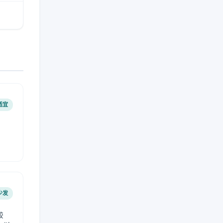
适宜
少发
较