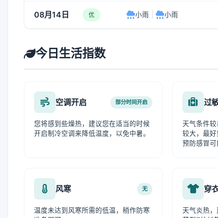
08月14日
小雨
|
小雨
优
今日生活指数
空调开启
过
部分时间开启
您将感到些燥热，建议您在适当的时候
天气条件较
开启制冷空调来降低温度，以免中暑。
较大，最好
预防感冒可
风寒
穿
无
温度未达到风寒所需的低温，稍作防寒
天气炎热，