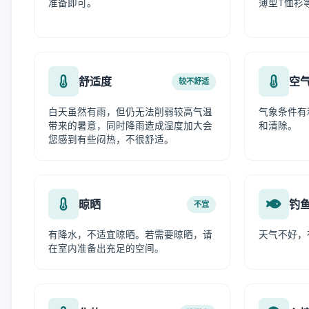
准备即可。
薄型T恤衫
舒适度
空
较不舒适
白天虽然有雨，但仍无法削弱较高气温
气象条件有
带来的暑意，同时降雨造成湿度加大会
和清除。
您感到有些闷热，不很舒适。
晾晒
钓
不宜
有降水，不适宜晾晒。若需要晾晒，请
天气不好，
在室内准备出充足的空间。