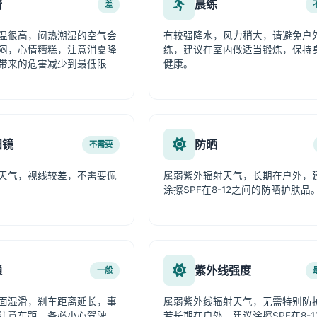
情
晨练
差
温很高，闷热潮湿的空气会
有较强降水，风力稍大，请避免户
闷，心情糟糕，注意消夏降
练，建议在室内做适当锻炼，保持
带来的危害减少到最低限
健康。
阳镜
防晒
不需要
天气，视线较差，不需要佩
属弱紫外辐射天气，长期在户外，
涂擦SPF在8-12之间的防晒护肤品
通
紫外线强度
一般
面湿滑，刹车距离延长，事
属弱紫外线辐射天气，无需特别防
注意车距，务必小心驾驶。
若长期在户外，建议涂擦SPF在8-1