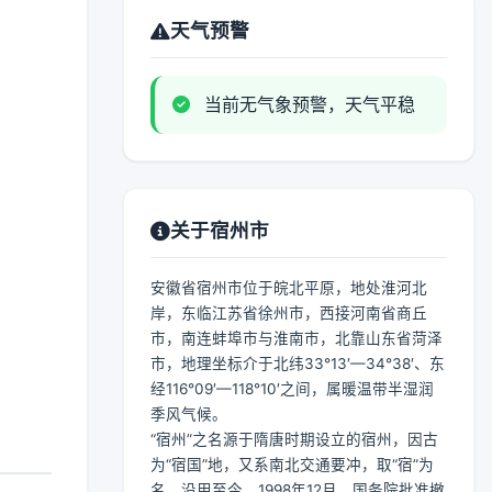
天气预警
当前无气象预警，天气平稳
关于宿州市
安徽省宿州市位于皖北平原，地处淮河北
岸，东临江苏省徐州市，西接河南省商丘
市，南连蚌埠市与淮南市，北靠山东省菏泽
市，地理坐标介于北纬33°13′—34°38′、东
经116°09′—118°10′之间，属暖温带半湿润
季风气候。
“宿州”之名源于隋唐时期设立的宿州，因古
为“宿国”地，又系南北交通要冲，取“宿”为
名，沿用至今。1998年12月，国务院批准撤