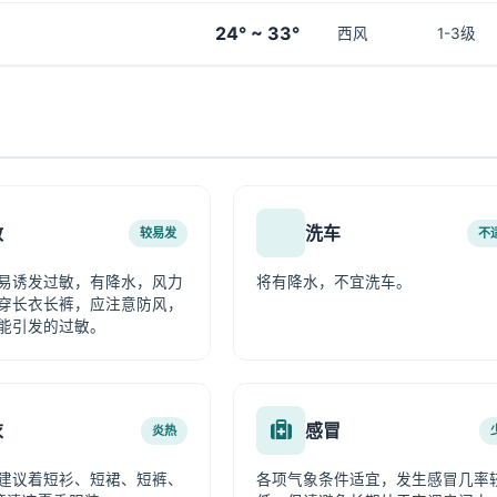
24° ~ 33°
西风
1-3级
敏
洗车
较易发
不
易诱发过敏，有降水，风力
将有降水，不宜洗车。
穿长衣长裤，应注意防风，
能引发的过敏。
衣
感冒
炎热
建议着短衫、短裙、短裤、
各项气象条件适宜，发生感冒几率