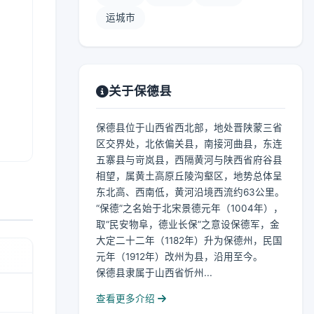
运城市
关于保德县
保德县位于山西省西北部，地处晋陕蒙三省
区交界处，北依偏关县，南接河曲县，东连
五寨县与岢岚县，西隔黄河与陕西省府谷县
相望，属黄土高原丘陵沟壑区，地势总体呈
东北高、西南低，黄河沿境西流约63公里。
“保德”之名始于北宋景德元年（1004年），
取“民安物阜，德业长保”之意设保德军，金
大定二十二年（1182年）升为保德州，民国
元年（1912年）改州为县，沿用至今。
保德县隶属于山西省忻州...
查看更多介绍