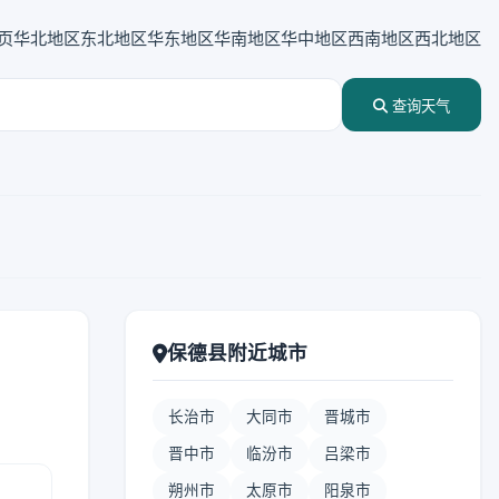
页
华北地区
东北地区
华东地区
华南地区
华中地区
西南地区
西北地区
查询天气
保德县附近城市
长治市
大同市
晋城市
晋中市
临汾市
吕梁市
朔州市
太原市
阳泉市