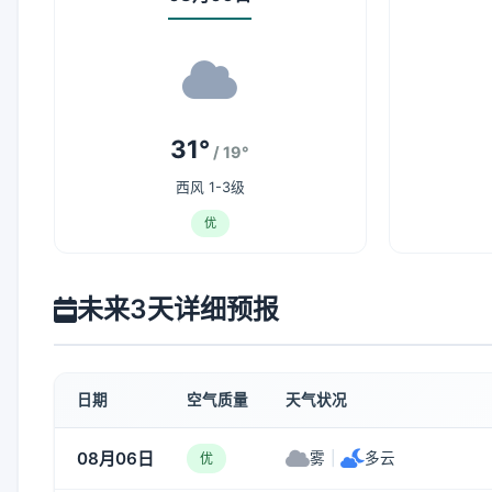
31°
/ 19°
西风 1-3级
优
未来3天详细预报
日期
空气质量
天气状况
08月06日
雾
|
多云
优