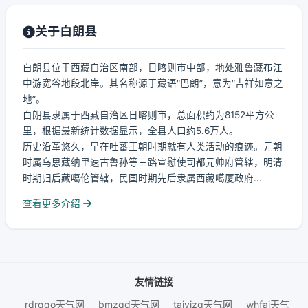
关于白朗县
白朗县位于西藏自治区南部，日喀则市中部，地处雅鲁藏布江
中游宽谷地段北岸。其名称源于藏语“巴朗”，意为“吉祥如意之
地”。
白朗县隶属于西藏自治区日喀则市，总面积约为8152平方公
里，根据最新统计数据显示，全县人口约5.6万人。
历史沿革悠久，早在吐蕃王朝时期就有人类活动的痕迹。元朝
时属乌思藏纳里速古鲁孙等三路宣慰使司都元帅府管辖，明清
时期归后藏噶伦管辖，民国时期先后隶属西藏噶厦政府...
查看更多介绍
友情链接
rdrqqo天气网
bmzqd天气网
taiyizg天气网
whfaj天气