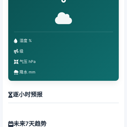
°
湿度 %
级
气压 hPa
降水 mm
逐小时预报
未来7天趋势