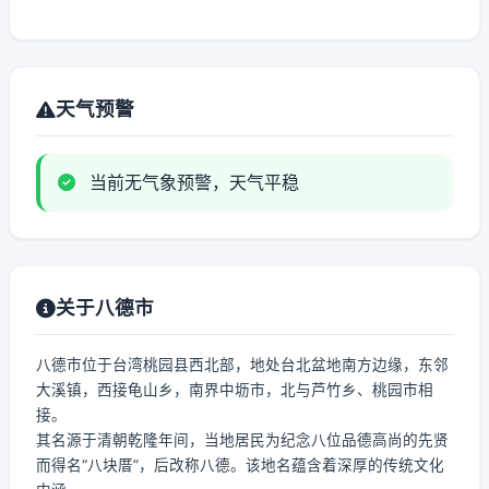
天气预警
当前无气象预警，天气平稳
关于八德市
八德市位于台湾桃园县西北部，地处台北盆地南方边缘，东邻
大溪镇，西接龟山乡，南界中坜市，北与芦竹乡、桃园市相
接。
其名源于清朝乾隆年间，当地居民为纪念八位品德高尚的先贤
而得名“八块厝”，后改称八德。该地名蕴含着深厚的传统文化