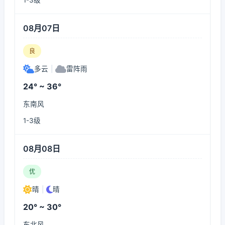
1-3级
08月07日
良
多云
|
雷阵雨
24° ~ 36°
东南风
1-3级
08月08日
优
晴
|
晴
20° ~ 30°
东北风