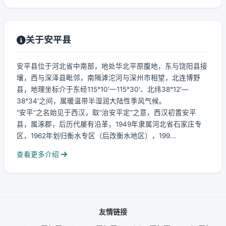
关于安平县
安平县位于河北省中南部，地处华北平原腹地，东与饶阳县接
壤，西与深泽县毗邻，南隔滹沱河与深州市相望，北连博野
县，地理坐标介于东经115°10′—115°30′、北纬38°12′—
38°34′之间，属暖温带半湿润大陆性季风气候。
“安平”之名始见于西汉，取“治安平定”之意，西汉初置安平
县，属涿郡，后历代屡有沿革，1949年隶属河北省石家庄专
区，1962年划归衡水专区（后改衡水地区），199...
查看更多介绍
友情链接