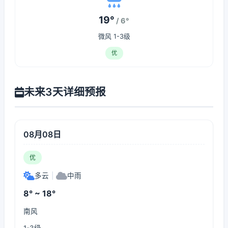
19°
/ 6°
微风 1-3级
优
未来3天详细预报
08月08日
优
多云
|
中雨
8° ~ 18°
南风