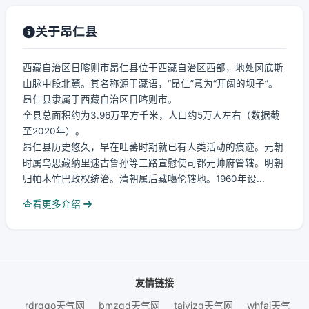
关于昂仁县
西藏自治区日喀则市昂仁县位于西藏自治区西部，地处冈底斯
山脉中段北麓。其名称源于藏语，“昂仁”意为“开阔的坝子”。
昂仁县隶属于西藏自治区日喀则市。
全县总面积约为3.96万平方千米，人口约5万人左右（数据截
至2020年）。
昂仁县历史悠久，早在吐蕃时期就已有人类活动的痕迹。元朝
时属乌思藏纳里速古鲁孙等三路宣慰使司都元帅府管辖。明朝
归帕木竹巴政权统治。清朝属后藏噶伦辖地。1960年设...
查看更多介绍
友情链接
rdrqqo天气网
bmzqd天气网
taiyizg天气网
whfaj天气