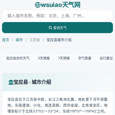
wsuiao天气网
查询天气
首页
/
城市
/
江苏省
/
宝应县城市介绍
宝应县实时天气
3天预报
7天预报
空气质量
出行建议
宝应县 · 城市介绍
宝应县位于江苏省中部、长江三角洲北翼，地处里下河平原腹
地，东接建湖、兴化，南连高邮，西邻金湖，北依淮安区，地
理坐标介于北纬33°02′—33°24′、东经119°07′—119°42′之间。