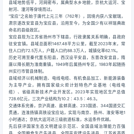
县域地势低平，河网密布，属典型水乡地貌，京杭大运河、宝
射河、潼河等穿境而过。
“宝应”之名始于唐代上元三年（762年），因境内获八宝献瑞，
肃宗遂改安宜县为宝应县，沿用至今，为全国少有以祥瑞典故
命名的县级政区。
宝应县现为江苏省扬州市下辖县，行政隶属关系明确，县政府
驻安宜镇。县域总面积1467.48平方公里，截至2023年末，常
住人口约72.5万人，户籍人口约88.3万人，城镇化率62.1%。
历史可溯至秦代置东阳县，西汉设平安县，东晋改安宜县，隋
唐以降长期为淮南重镇。1949年后属扬州专区，1983年起随扬
州实行市管县体制。
县域经济以机械制造、电线电缆、有机食品加工、新能源装备
为主导产业，拥有国家级火炬计划特色产业基地（电线电
缆）、省级高新技术产业开发区。2023年实现地区生产总值
728.6亿元，三次产业结构为10.2∶43.5∶46.3。
交通体系完善，京沪高速、盐蚌高速、233国道、344国道交汇
贯通，连淮扬镇高铁设宝应站，实现与南京、扬州、淮安等地1
小时通达；京杭大运河达三级航道标准，水运条件优越。
先后获评国家生态文明建设示范区、全国县域治理能力百强
县、全国粮食生产先进县、全国平安建设先进县、江苏省高质