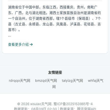
湖南省位于中国中部，东临江西，西接重庆、贵州，南毗广
东、广西，北与湖北相连。湘西土家族苗族自治州是湖南省的
一个自治州，位于湖南省西部，辖1个县级市（保靖县）、7个
县（古丈县、永顺县、龙山县、凤凰县、泸溪县、花垣县、吉
首市）。
...
查看更多介绍
友情链接
rdrqqo天气网
bmzqd天气网
taiyizg天气网
whfaj天气
网
© 2026 wsuiao天气网.
蜀ICP备2025153985号-4
数据更新：08月09日 02:30 | 数据来源：腾讯官网API