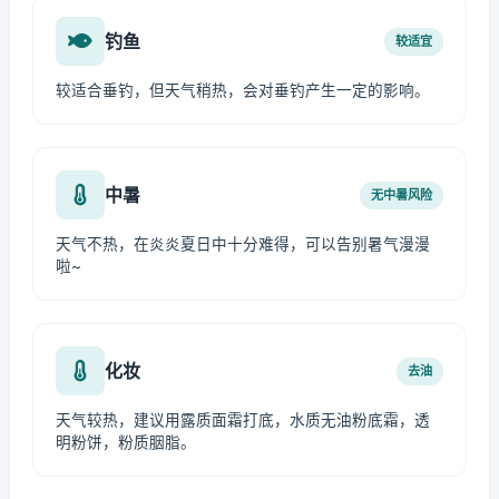
钓鱼
较适宜
较适合垂钓，但天气稍热，会对垂钓产生一定的影响。
中暑
无中暑风险
天气不热，在炎炎夏日中十分难得，可以告别暑气漫漫
啦~
化妆
去油
天气较热，建议用露质面霜打底，水质无油粉底霜，透
明粉饼，粉质胭脂。