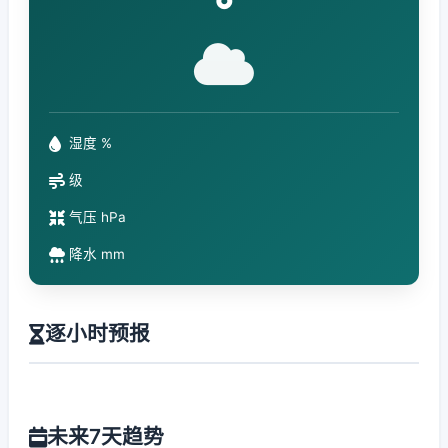
°
湿度 %
级
气压 hPa
降水 mm
逐小时预报
未来7天趋势