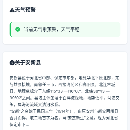
天气预警
当前无气象预警，天气平稳
关于安新县
安新县位于河北省中部、保定市东部，地处华北平原北部，东
与雄县接壤，南邻任丘市，西接清苑区和高阳县，北连容城
县，地理坐标介于东经115°38′—116°07′、北纬38°43′—
39°02′之间。县域主体坐落于白洋淀腹地，地势低平，河淀交
织，属海河流域大清河水系。
“安新”之名始于民国三年（1914年），由原安州与新安两州县
合并而得，取二地首字为名，寓“安定新生”之意。现为河北省
保定市下...