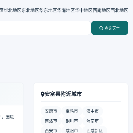
页
华北地区
东北地区
华东地区
华南地区
华中地区
西南地区
西北地区
查询天气
安塞县附近城市
安康市
宝鸡市
汉中市
塞”，因境
商洛市
铜川市
渭南市
西安市
咸阳市
西咸新区