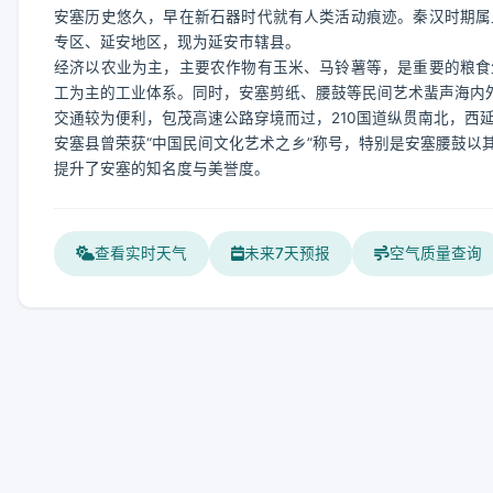
安塞历史悠久，早在新石器时代就有人类活动痕迹。秦汉时期属
专区、延安地区，现为延安市辖县。
经济以农业为主，主要农作物有玉米、马铃薯等，是重要的粮食
工为主的工业体系。同时，安塞剪纸、腰鼓等民间艺术蜚声海内
交通较为便利，包茂高速公路穿境而过，210国道纵贯南北，西
安塞县曾荣获“中国民间文化艺术之乡”称号，特别是安塞腰鼓以
提升了安塞的知名度与美誉度。
查看实时天气
未来7天预报
空气质量查询