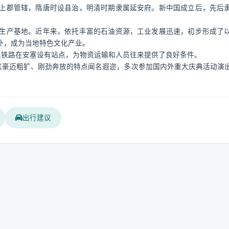
上郡管辖，隋唐时设县治，明清时期隶属延安府。新中国成立后，先后
生产基地。近年来，依托丰富的石油资源，工业发展迅速，初步形成了
外，成为当地特色文化产业。
延铁路在安塞设有站点，为物资运输和人员往来提供了良好条件。
其豪迈粗犷、刚劲奔放的特点闻名遐迩，多次参加国内外重大庆典活动演
出行建议